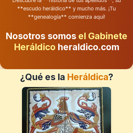
Descubre la **historia de tus apellidos**, su
**escudo heráldico** y mucho más. ¡Tu
**genealogía** comienza aquí!
Nosotros somos
el Gabinete
Heráldico
heraldico.com
¿Qué es la
Heráldica
?