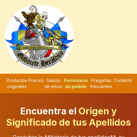
Productos
Precios
Gastos
Formulario
Preguntas
Contacto
originales
de envío
de pedido
frecuentes
Encuentra el
Origen y
Significado de tus Apellidos